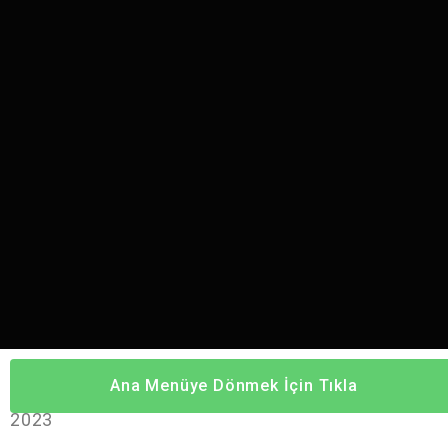
Ana Menüye Dönmek İçin Tıkla
Tüm Hakları Saklıdır – comforthousehotel.com –
2023